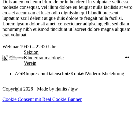
Duis autem vel eum iriure dolor in hendrerit in vulputate velit esse
molestie consequat, vel illum dolore eu feugiat nulla facilisis at vero
eros et accumsan et iusto odio dignissim qui blandit praesent
luptatum zzril delenit augue duis dolore te feugait nulla facilisi.
Lorem ipsum dolor sit amet, consectetuer adipiscing elit, sed diam
nonummy nibh euismod tincidunt ut laoreet dolore magna aliquam
erat volutpat.
Webinar
19:00 – 22:00 Uhr
Sektion
Kindertraumatologie
Verein
AGB
Impressum
Datenschutz
Kontakt
Widerrufsbelehrung
Copyright 2026 · Made by
rjanits
/
tgw
Cookie Consent mit Real Cookie Banner